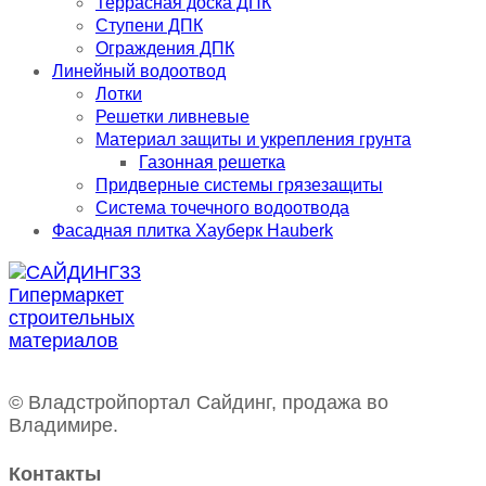
Террасная доска ДПК
Ступени ДПК
Ограждения ДПК
Линейный водоотвод
Лотки
Решетки ливневые
Материал защиты и укрепления грунта
Газонная решетка
Придверные системы грязезащиты
Система точечного водоотвода
Фасадная плитка Хауберк Hauberk
© Владстройпортал Сайдинг, продажа во
Владимире.
Контакты