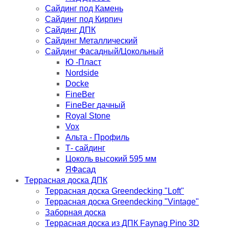
Сайдинг под Камень
Сайдинг под Кирпич
Сайдинг ДПК
Сайдинг Металлический
Сайдинг Фасадный/Цокольный
Ю -Пласт
Nordside
Docke
FineBer
FineBer дачный
Royal Stone
Vox
Альта - Профиль
Т- сайдинг
Цоколь высокий 595 мм
ЯФасад
Террасная доска ДПК
Террасная доска Greendecking "Loft"
Террасная доска Greendecking "Vintage"
Заборная доска
Террасная доска из ДПК Faynag Pino 3D