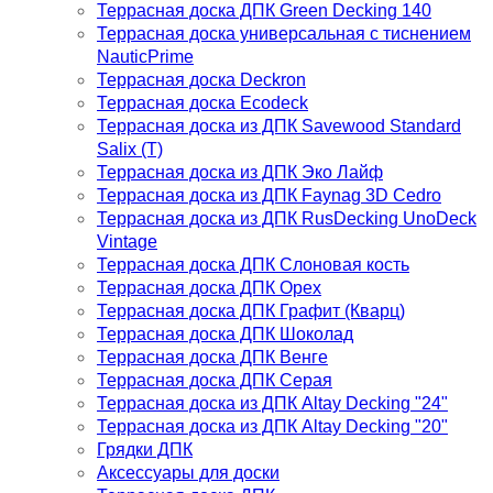
Террасная доска ДПК Green Decking 140
Террасная доска универсальная с тиснением
NauticPrime
Террасная доска Deckron
Террасная доска Ecodeck
Террасная доска из ДПК Savewood Standard
Salix (T)
Террасная доска из ДПК Эко Лайф
Террасная доска из ДПК Faynag 3D Cedro
Террасная доска из ДПК RusDecking UnoDeck
Vintage
Террасная доска ДПК Слоновая кость
Террасная доска ДПК Орех
Террасная доска ДПК Графит (Кварц)
Террасная доска ДПК Шоколад
Террасная доска ДПК Венге
Террасная доска ДПК Серая
Террасная доска из ДПК Altay Decking "24"
Террасная доска из ДПК Altay Decking "20"
Грядки ДПК
Аксессуары для доски