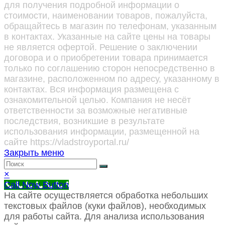
для получения подробной информации о
стоимости, наименовании товаров, пожалуйста,
обращайтесь в магазин по телефонам, указанным
в контактах. Указанные на сайте цены на товары
не является офертой. Решение о заключении
договора и о приобретении товара принимается
только по соглашению сторон непосредственно в
магазине, расположенном по адресу, указанному в
контактах. Вся информация размещена с
ознакомительной целью. Компания не несёт
ответственности за возможные негативные
последствия, возникшие в результате
использования информации, размещенной на
сайте https://vladstroyportal.ru/
Закрыть меню
×
Call Now Button
На сайте осуществляется обработка небольших
текстовых файлов (куки файлов), необходимых
для работы сайта. Для анализа использования