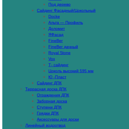
Под дерево
Сайдинг Фасадный/Цокольный
Docke
Альта — Профиль
Доломит
ЯФасад
FineBer
FineBer дачный
Royal Stone
Vox
Т- сайдинг
Цоколь высокий 595 мм
Ю -Пласт
Сайдинг ДПК
Террасная доска ДПК
Ограждения ДПК
Заборная доска
Ступени ДПК
Грядки ДПК
Аксессуары для доски
Линейный водоотвод