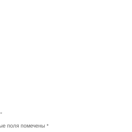
”
ые поля помечены
*